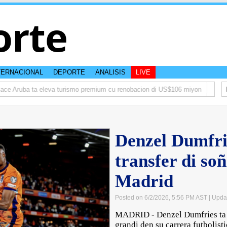
orte
TERNACIONAL
DEPORTE
ANALISIS
LIVE
 Aruba ta eleva turismo premium cu renobacion di US$106 miyon
Aruba ta
Denzel Dumfrie
transfer di so
Madrid
Posted on 6/2/2026, 5:56 PM AST
| Upda
MADRID - Denzel Dumfries ta c
grandi den su carrera futbolist