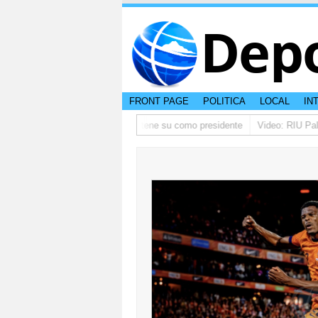
Dep
FRONT PAGE
POLITICA
LOCAL
IN
 ta pidi disculpa, y FIFA ta mantene su como presidente
Video: RIU Palace