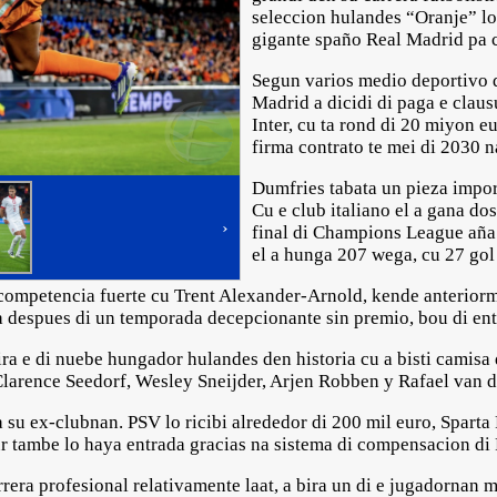
seleccion hulandes “Oranje” lo
gigante spaño Real Madrid pa c
Segun varios medio deportivo d
Madrid a dicidi di paga e claus
Inter, cu ta rond di 20 miyon eu
firma contrato te mei di 2030 
Dumfries tabata un pieza impor
Cu e club italiano el a gana dos
›
final di Champions League aña 
el a hunga 207 wega, cu 27 gol 
competencia fuerte cu Trent Alexander-Arnold, kende anteriorme
a despues di un temporada decepcionante sin premio, bou di en
ira e di nuebe hungador hulandes den historia cu a bisti camisa 
larence Seedorf, Wesley Sneijder, Arjen Robben y Rafael van d
a su ex-clubnan. PSV lo ricibi alrededor di 200 mil euro, Spart
r tambe lo haya entrada gracias na sistema di compensacion di
rera profesional relativamente laat, a bira un di e jugadornan 