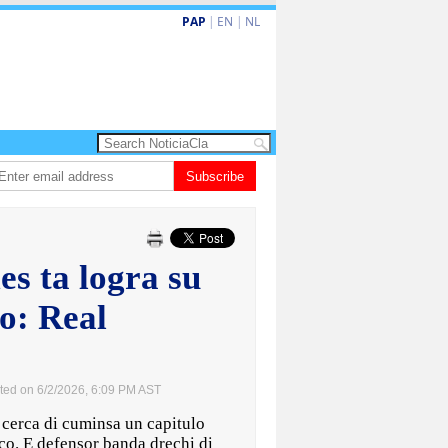
PAP
|
EN
|
NL
 enfrenta Sur Korea den duelo di pitcheo
Subscribe
Opinion: Articulo 38 no ta kita au
s ta logra su
ño: Real
ted on 6/2/2026, 6:09 PM AST
erca di cuminsa un capitulo
ico. E defensor banda drechi di