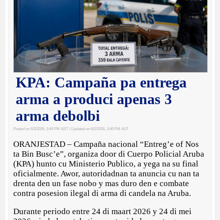
KPA: Campaña pa entrega
arma a produci apenas 3
arma debolbi
Posted on 6/2/2026, 3:44 PM AST
| Updated on 6/2/2026, 3:46 PM AST
ORANJESTAD – Campaña nacional “Entreg’e of Nos
ta Bin Busc’e”, organiza door di Cuerpo Policial Aruba
(KPA) hunto cu Ministerio Publico, a yega na su final
oficialmente. Awor, autoridadnan ta anuncia cu nan ta
drenta den un fase nobo y mas duro den e combate
contra posesion ilegal di arma di candela na Aruba.
Durante periodo entre 24 di maart 2026 y 24 di mei