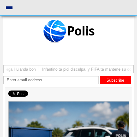
Polis
a yega Hulanda bon
Infantino ta pidi disculpa, y FIFA ta mantene su como 
Subscribe