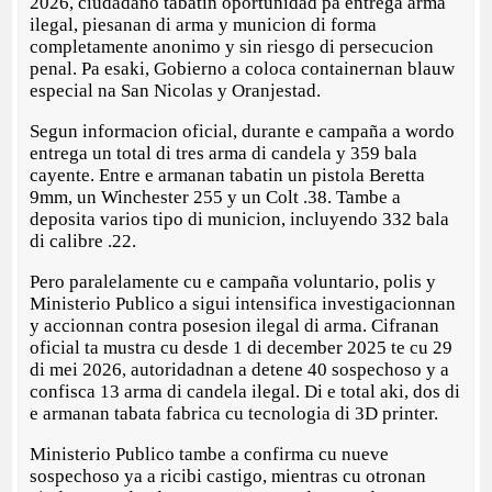
2026, ciudadano tabatin oportunidad pa entrega arma
ilegal, piesanan di arma y municion di forma
completamente anonimo y sin riesgo di persecucion
penal. Pa esaki, Gobierno a coloca containernan blauw
especial na San Nicolas y Oranjestad.
Segun informacion oficial, durante e campaña a wordo
entrega un total di tres arma di candela y 359 bala
cayente. Entre e armanan tabatin un pistola Beretta
9mm, un Winchester 255 y un Colt .38. Tambe a
deposita varios tipo di municion, incluyendo 332 bala
di calibre .22.
Pero paralelamente cu e campaña voluntario, polis y
Ministerio Publico a sigui intensifica investigacionnan
y accionnan contra posesion ilegal di arma. Cifranan
oficial ta mustra cu desde 1 di december 2025 te cu 29
di mei 2026, autoridadnan a detene 40 sospechoso y a
confisca 13 arma di candela ilegal. Di e total aki, dos di
e armanan tabata fabrica cu tecnologia di 3D printer.
Ministerio Publico tambe a confirma cu nueve
sospechoso ya a ricibi castigo, mientras cu otronan