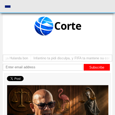
Corte
 yega Hulanda bon
Infantino ta pidi disculpa, y FIFA ta mantene su como pr
Subscribe