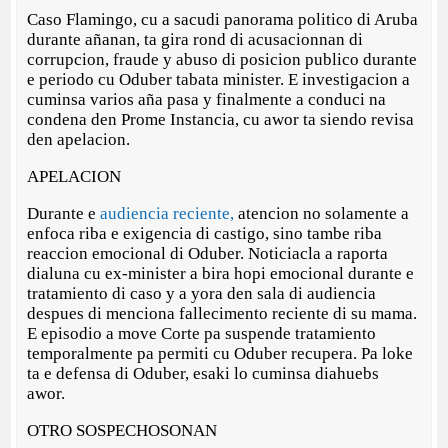
Caso Flamingo, cu a sacudi panorama politico di Aruba
durante añanan, ta gira rond di acusacionnan di
corrupcion, fraude y abuso di posicion publico durante
e periodo cu Oduber tabata minister. E investigacion a
cuminsa varios aña pasa y finalmente a conduci na
condena den Prome Instancia, cu awor ta siendo revisa
den apelacion.
APELACION
Durante e
audiencia reciente,
atencion no solamente a
enfoca riba e exigencia di castigo, sino tambe riba
reaccion emocional di Oduber. Noticiacla a raporta
dialuna cu ex-minister a bira hopi emocional durante e
tratamiento di caso y a yora den sala di audiencia
despues di menciona fallecimento reciente di su mama.
E episodio a move Corte pa suspende tratamiento
temporalmente pa permiti cu Oduber recupera. Pa loke
ta e defensa di Oduber, esaki lo cuminsa diahuebs
awor.
OTRO SOSPECHOSONAN