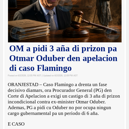
OM a pidi 3 aña di prizon pa
Otmar Oduber den apelacion
di caso Flamingo
Posted on 6/2/2026, 12:05 PM AST
| Updated on 6/2/2026, 12:09 PM AST
ORANJESTAD – Caso Flamingo a drenta un fase
decisivo diamars, ora Procurador General (PG) den
Corte di Apelacion a exigi un castigo di 3 aña di prizon
incondicional contra ex-minister Otmar Oduber.
Ademas, PG a pidi cu Oduber no por ocupa ningun
cargo gubernamental pa un periodo di 6 aña.
E CASO