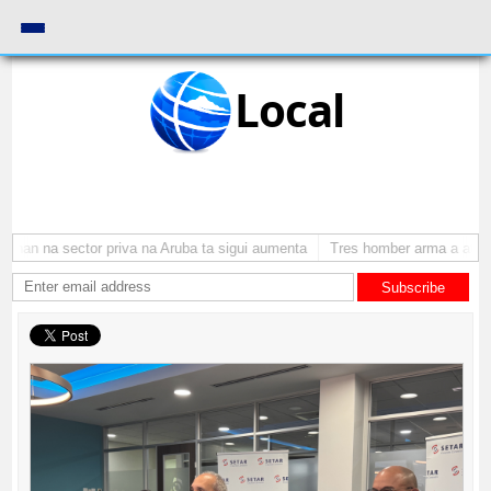
Local
nan na sector priva na Aruba ta sigui aumenta
Tres homber arma a atraca 
Subscribe