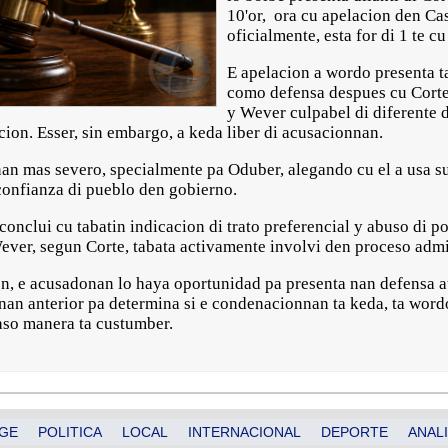
10'or, ora cu apelacion den Ca
oficialmente, esta for di 1 te cu 
E apelacion a wordo presenta t
como defensa despues cu Corte
y Wever culpabel di diferente d
cion. Esser, sin embargo, a keda liber di acusacionnan.
onan mas severo, specialmente pa Oduber, alegando cu el a usa s
 confianza di pueblo den gobierno.
 conclui cu tabatin indicacion di trato preferencial y abuso di 
ever, segun Corte, tabata activamente involvi den proceso admi
on, e acusadonan lo haya oportunidad pa presenta nan defensa a
nan anterior pa determina si e condenacionnan ta keda, ta wordo
caso manera ta custumber.
GE
POLITICA
LOCAL
INTERNACIONAL
DEPORTE
ANALI