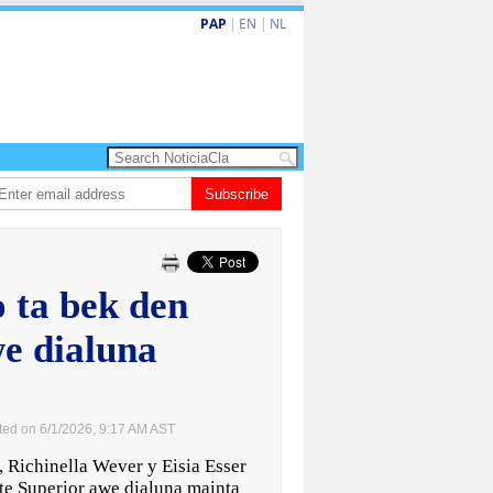
PAP
|
EN
|
NL
𝗘𝗠𝗢𝗥𝗜𝗔𝗠: 𝐇𝐈𝐆𝐈𝐍𝐈𝐎 𝐀𝐋𝐄𝐉𝐀𝐍𝐃𝐑𝐎 “𝐏𝐀𝐓𝐀𝐍” 𝐅𝐀𝐑𝐑𝐎
Subscribe
Baby recien nac
 ta bek den
we dialuna
ted on 6/1/2026, 9:17 AM AST
ichinella Wever y Eisia Esser
rte Superior awe dialuna mainta