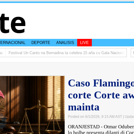
te
TERNACIONAL
DEPORTE
ANALISIS
LIVE
Festival Un Canto na Bernadina ta celebra 15 aña cu Gala Nacional
𝗜𝗡 
Caso Flamingo
corte Corte a
mainta
Posted on 6/1/2026, 9:15 AM AST
| Upda
ORANJESTAD - Otmar Oduber, R
lo bolbe presenta dilanti di Co