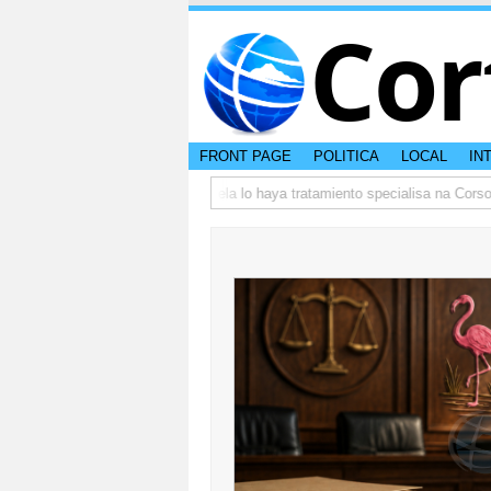
Cor
FRONT PAGE
POLITICA
LOCAL
IN
25
DVG: Adictonan bou curatela lo haya tratamiento specialisa na Corsou