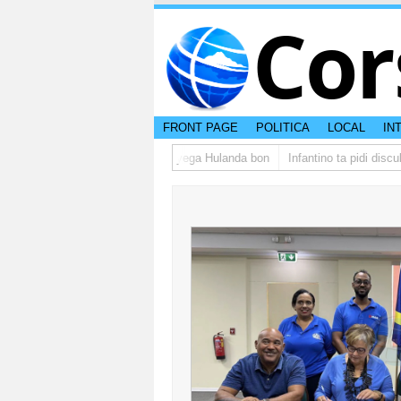
Cor
FRONT PAGE
POLITICA
LOCAL
IN
rupo di studiantenan di Aruba a yega Hulanda bon
Infantino ta pidi discul