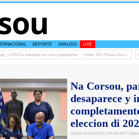
sou
TERNACIONAL
DEPORTE
ANALISIS
LIVE
pa, y FIFA ta mantene su como presidente
Video: RIU Palace Aruba ta elev
Na Corsou, pa
desaparece y i
completament
eleccion di 20
Posted on 6/1/2026, 9:04 AM AST
| Upda