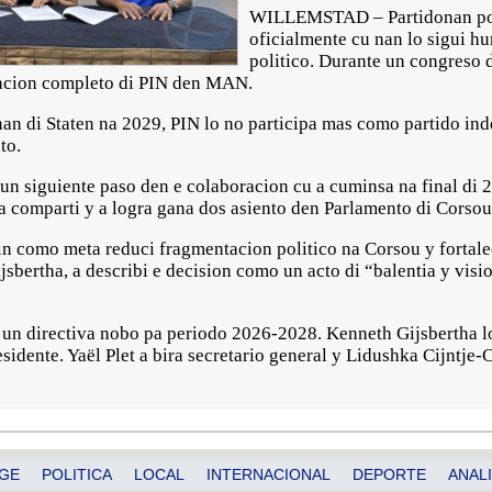
WILLEMSTAD – Partidonan pol
oficialmente cu nan lo sigui h
politico. Durante un congreso d
racion completo di PIN den MAN.
onnan di Staten na 2029, PIN lo no participa mas como partido i
to.
 un siguiente paso den e colaboracion cu a cuminsa na final di
ta comparti y a logra gana dos asiento den Parlamento di Corsou
tin como meta reduci fragmentacion politico na Corsou y fortale
jsbertha, a describi e decision como un acto di “balentia y visi
 un directiva nobo pa periodo 2026-2028. Kenneth Gijsbertha l
sidente. Yaël Plet a bira secretario general y Lidushka Cijntje-C
GE
POLITICA
LOCAL
INTERNACIONAL
DEPORTE
ANALI