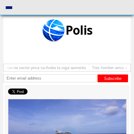
Polis
onan na sector priva na Aruba ta sigui aumenta
Tres homber arma a atrac
Subscribe