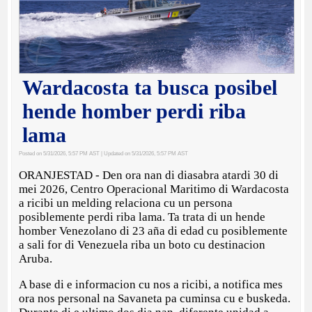
Wardacosta ta busca posibel
hende homber perdi riba
lama
Posted on 5/31/2026, 5:57 PM AST
| Updated on 5/31/2026, 5:57 PM AST
ORANJESTAD - Den ora nan di diasabra atardi 30 di
mei 2026, Centro Operacional Maritimo di Wardacosta
a ricibi un melding relaciona cu un persona
posiblemente perdi riba lama. Ta trata di un hende
homber Venezolano di 23 aña di edad cu posiblemente
a sali for di Venezuela riba un boto cu destinacion
Aruba.
A base di e informacion cu nos a ricibi, a notifica mes
ora nos personal na Savaneta pa cuminsa cu e buskeda.