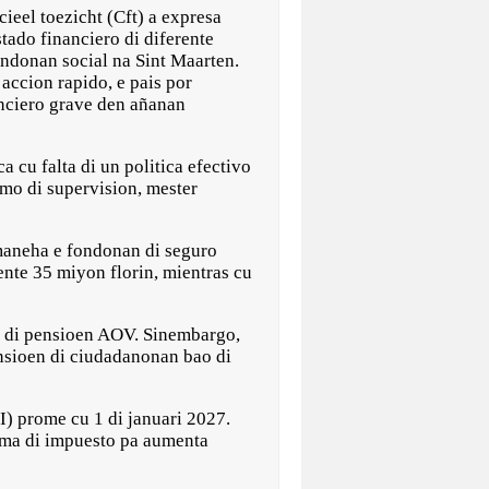
eel toezicht (Cft) a expresa
tado financiero di diferente
ndonan social na Sint Maarten.
accion rapido, e pais por
nciero grave den añanan
a cu falta di un politica efectivo
mo di supervision, mester
 maneha e fondonan di seguro
nte 35 miyon florin, mientras cu
do di pensioen AOV. Sinembargo,
ensioen di ciudadanonan bao di
I) prome cu 1 di januari 2027.
tema di impuesto pa aumenta