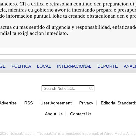
nciero, Cft a critica e retrasonan continuo den preparacion di
cla, mientras cu gobierno awor ta intentando prepara e presup
ndo informacion puntual, loke ta creando obstaculonan den e pr
 actua cu mas sentido di urgencia y responsabilidad, enfatizando
ndial ta exigi accion inmediato.
GE
POLITICA
LOCAL
INTERNACIONAL
DEPORTE
ANALI
Advertise
RSS
User Agreement
Privacy
Editorial Standard
About Us
Contact Us
2026 NoticiaCla.com | "NoticiaCla" is a registered trademark of Wired Media. All rig