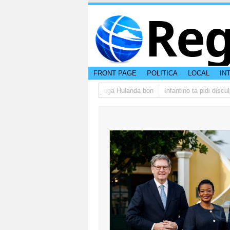
Reg
FRONT PAGE
POLITICA
LOCAL
IN
upo di studiantenan di Aruba a yega Hulanda bon
Infantino ta pidi disculp