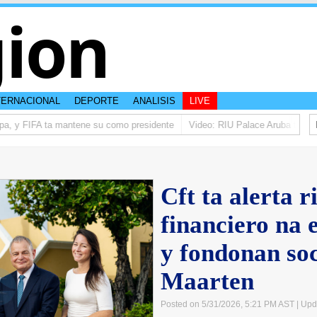
ion
TERNACIONAL
DEPORTE
ANALISIS
LIVE
a, y FIFA ta mantene su como presidente
Video: RIU Palace Aruba ta eleva
Cft ta alerta r
financiero na 
y fondonan soc
Maarten
Posted on 5/31/2026, 5:21 PM AST
| Upd