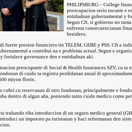
PHILIPSBURG – College financi
preocupacion serio tocante e es
entidadnan gubernamental y fo
Segun Cft, si gobierno no tuma 
enfrenta consecuencianan fina
benidero.
 di fuerte presion financiero tin TELEM, GEBE y PSS. Cft a indic
bernamental a contribui na e problema actual. Segun e organis
y fortalece governance den e entidadnan aki.
situacion preocupante di Social & Health Insurances SZV, cu ta
fondonan di cuido ta registra perdidanan anual di aproximadame
 500 miyon florin.
do cubri cu reservanan di otro fondonan, principalmente e fon
 caba dentro di algun aña, poniendo tanto cuido medico como p
n ta trahando riba introduccion di un seguro medico general (GH
introduci un impuesto pa turistanan y haci reformanan den sis
acion.