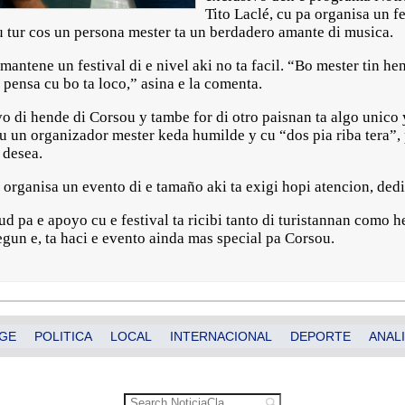
Tito Laclé, cu pa organisa un 
u tur cos un persona mester ta un berdadero amante di musica.
mantene un festival di e nivel aki no ta facil. “Bo mester tin h
pensa cu bo ta loco,” asina e la comenta.
ivo di hende di Corsou y tambe for di otro paisnan ta algo unico 
cu un organizador mester keda humilde y cu “dos pia riba tera”,
 desea.
 organisa un evento di e tamaño aki ta exigi hopi atencion, ded
ud pa e apoyo cu e festival ta ricibi tanto di turistannan como 
gun e, ta haci e evento ainda mas special pa Corsou.
GE
POLITICA
LOCAL
INTERNACIONAL
DEPORTE
ANALI