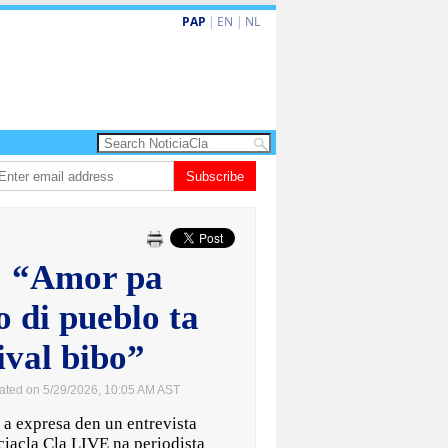
PAP
|
EN
|
NL
 turismo premium cu renobacion di US$106 miyon
Subscribe
Aruba ta perde 5-4 cont
: “Amor pa
 di pueblo ta
ival bibo”
ated on 5/29/2026, 10:05 AM AST
 expresa den un entrevista
iacla Cla LIVE na periodista