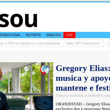
sou
TERNACIONAL
DEPORTE
ANALISIS
LIVE
pa, y FIFA ta mantene su como presidente
Video: RIU Palace Aruba ta eleva
Gregory Elias
musica y apoyo
mantene e fest
Posted on 5/29/2026, 9:34 AM AST
| Upd
ORANJESTAD – Gregory Elias a
exclusivo den e programa Notic