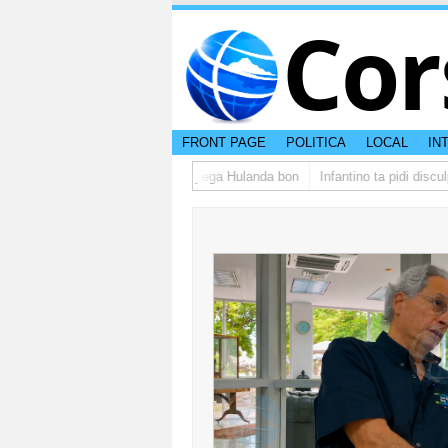
Cor
FRONT PAGE
POLITICA
LOCAL
IN
upo di studiantenan di Aruba a yega Hulanda bon
Infantino ta pidi discul