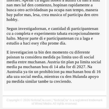
internet. Apesar cu algun hoben a admiti cu nan a sinti
nan mes laf den comienzo, hopinan rapidamente a
busca otro actividadnan pa ocupa nan tempo, manera
bay pafor mas, lesa, crea musica of participa den otro
hobby.
Segun investigadornan, e cantidad di participantenan
cu a completa e experimento tabata excepcionalmente
halto. Mayor parte di e participantenan cu a laga e
estudio a haci esey riba prome dia.
E investigacion ta bin den momento cu diferente
paisnan ta considera medida pa limita uso di social
media entre muchanan. Austria tin plan pa limita social
media pa muchanan bou di 14 aña for di 2027. Na
Australia ya tin un prohibicion pa muchanan bou di 16
aña uza social media, mientras cu den Hulanda apoyo
pa medida similar tambe ta creciendo.
Copyright © 2026 NoticiaCla.com | "NoticiaCla" is a registered trademark
of Wired Media. All rights reserved.