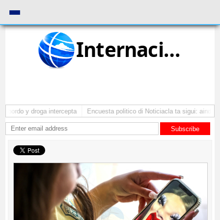
Internacional
bordo y droga intercepta
Encuesta politico di Noticiacla ta sigui: ainda ti
Subscribe