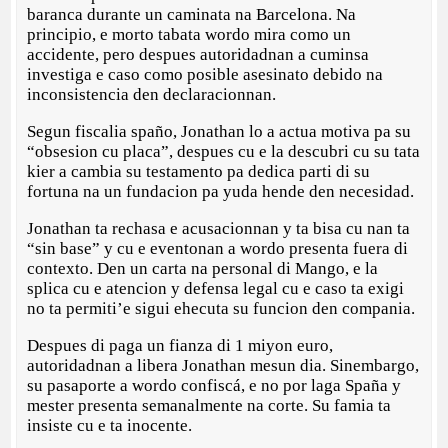
baranca durante un caminata na Barcelona. Na
principio, e morto tabata wordo mira como un
accidente, pero despues autoridadnan a cuminsa
investiga e caso como posible asesinato debido na
inconsistencia den declaracionnan.
Segun fiscalia spaño, Jonathan lo a actua motiva pa su
“obsesion cu placa”, despues cu e la descubri cu su tata
kier a cambia su testamento pa dedica parti di su
fortuna na un fundacion pa yuda hende den necesidad.
Jonathan ta rechasa e acusacionnan y ta bisa cu nan ta
“sin base” y cu e eventonan a wordo presenta fuera di
contexto. Den un carta na personal di Mango, e la
splica cu e atencion y defensa legal cu e caso ta exigi
no ta permiti’e sigui ehecuta su funcion den compania.
Despues di paga un fianza di 1 miyon euro,
autoridadnan a libera Jonathan mesun dia. Sinembargo,
su pasaporte a wordo confiscá, e no por laga Spaña y
mester presenta semanalmente na corte. Su famia ta
insiste cu e ta inocente.