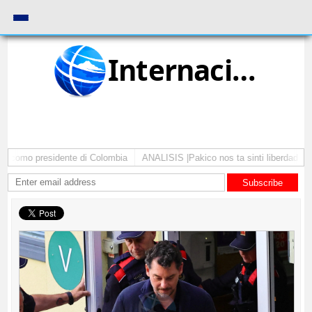
Internacional
a como presidente di Colombia
ANALISIS |Pakico nos ta sinti liberdad pa c
Subscribe