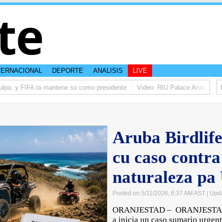
te
TERNACIONAL
DEPORTE
ANALISIS
LIVE
ulpa, y FIFA ta mantene su como presidente
Video: RIU Palace Aruba ta el
Aruba Birdlif
cu caso contra
naturaleza p
Posted on 5/11/2026, 6:37 AM AST
| Upd
ORANJESTAD – ORANJESTAD –
a inicia un caso sumario urgen