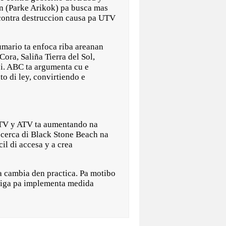
n (Parke Arikok) pa busca mas
 contra destruccion causa pa UTV
umario ta enfoca riba areanan
ora, Saliña Tierra del Sol,
pi. ABC ta argumenta cu e
to di ley, convirtiendo e
UTV y ATV ta aumentando na
 cerca di Black Stone Beach na
il di accesa y a crea
 a cambia den practica. Pa motibo
bliga pa implementa medida