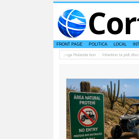
Cor
FRONT PAGE
POLITICA
LOCAL
IN
grupo di studiantenan di Aruba a yega Hulanda bon
Infantino ta pidi disc