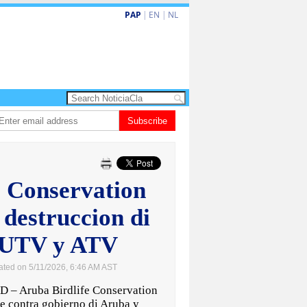
PAP
|
EN
|
NL
eva turismo premium cu renobacion di US$106 miyon
Subscribe
Aruba ta perde 5-4 co
e Conservation
 destruccion di
a UTV y ATV
ated on 5/11/2026, 6:46 AM AST
 Aruba Birdlife Conservation
te contra gobierno di Aruba y