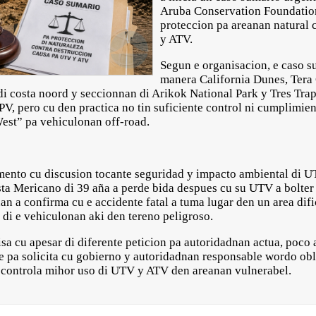
Aruba Conservation Foundatio
proteccion pa areanan natural
y ATV.
Segun e organisacion, e caso s
manera California Dunes, Tera C
di costa noord y seccionnan di Arikok National Park y Tres Tra
V, pero cu den practica no tin suficiente control ni cumplimien
est” pa vehiculonan off-road.
mento cu discusion tocante seguridad y impacto ambiental di 
sta Mericano di 39 aña a perde bida despues cu su UTV a bolter
n a confirma cu e accidente fatal a tuma lugar den un area dific
di e vehiculonan aki den tereno peligroso.
isa cu apesar di diferente peticion pa autoridadnan actua, poco
rte pa solicita cu gobierno y autoridadnan responsable wordo o
y controla mihor uso di UTV y ATV den areanan vulnerabel.