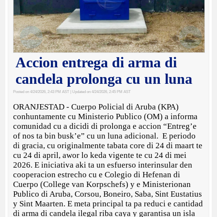
Accion entrega di arma di
candela prolonga cu un luna
Posted on 4/24/2026, 2:43 PM AST
| Updated on 4/24/2026, 2:45 PM AST
ORANJESTAD - Cuerpo Policial di Aruba (KPA)
conhuntamente cu Ministerio Publico (OM) a informa
comunidad cu a dicidi di prolonga e accion “Entreg’e
of nos ta bin busk’e” cu un luna adicional. E periodo
di gracia, cu originalmente tabata core di 24 di maart te
cu 24 di april, awor lo keda vigente te cu 24 di mei
2026. E iniciativa aki ta un esfuerso interinsular den
cooperacion estrecho cu e Colegio di Hefenan di
Cuerpo (College van Korpschefs) y e Ministerionan
Publico di Aruba, Corsou, Boneiro, Saba, Sint Eustatius
y Sint Maarten. E meta principal ta pa reduci e cantidad
di arma di candela ilegal riba caya y garantisa un isla