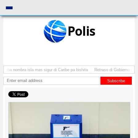
Polis
Aruba nombra isla mas sigur di Caribe pa bishita
Retraso di Gobierno ta pon
Subscribe