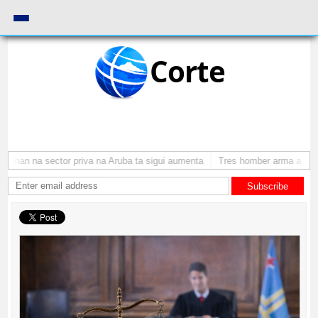
Corte
onan na sector priva na Aruba ta sigui aumenta
Tres homber arma a atrac
Subscribe