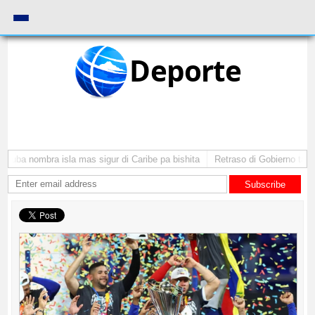
Deporte
Aruba nombra isla mas sigur di Caribe pa bishita
Retraso di Gobierno ta pon
Subscribe