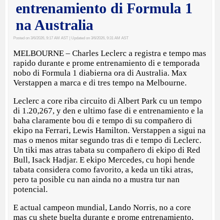
entrenamiento di Formula 1
na Australia
Posted on 3/6/2026, 9:17 AM AST
| Updated on 3/6/2026, 9:31 AM AST
MELBOURNE – Charles Leclerc a registra e tempo mas
rapido durante e prome entrenamiento di e temporada
nobo di Formula 1 diabierna ora di Australia. Max
Verstappen a marca e di tres tempo na Melbourne.
Leclerc a core riba circuito di Albert Park cu un tempo
di 1.20,267, y den e ultimo fase di e entrenamiento e la
baha claramente bou di e tempo di su compañero di
ekipo na Ferrari, Lewis Hamilton. Verstappen a sigui na
mas o menos mitar segundo tras di e tempo di Leclerc.
Un tiki mas atras tabata su compañero di ekipo di Red
Bull, Isack Hadjar. E ekipo Mercedes, cu hopi hende
tabata considera como favorito, a keda un tiki atras,
pero ta posible cu nan ainda no a mustra tur nan
potencial.
E actual campeon mundial, Lando Norris, no a core
mas cu shete buelta durante e prome entrenamiento,