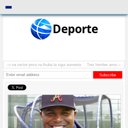
Deporte
onan na sector priva na Aruba ta sigui aumenta
Tres homber arma a atrac
Subscribe