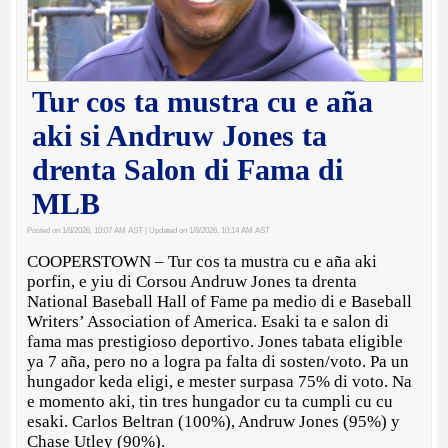
Tur cos ta mustra cu e aña
aki si Andruw Jones ta
drenta Salon di Fama di
MLB
Posted on 1/8/2026, 10:07 AM AST
| Updated on 1/8/2026, 10:14 AM AST
COOPERSTOWN – Tur cos ta mustra cu e aña aki
porfin, e yiu di Corsou Andruw Jones ta drenta
National Baseball Hall of Fame pa medio di e Baseball
Writers’ Association of America. Esaki ta e salon di
fama mas prestigioso deportivo. Jones tabata eligible
ya 7 aña, pero no a logra pa falta di sosten/voto. Pa un
hungador keda eligi, e mester surpasa 75% di voto. Na
e momento aki, tin tres hungador cu ta cumpli cu cu
esaki. Carlos Beltran (100%), Andruw Jones (95%) y
Chase Utley (90%).