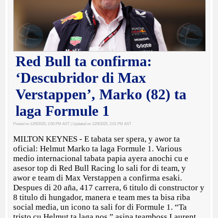
Red Bull ta confirma:
‘Descubridor di Max
Verstappen’, Marko (82) ta
laga Formule 1
Posted on 12/9/2025, 2:00 PM AST
| Updated on 12/9/2025, 2:01 PM AST
MILTON KEYNES - E tabata ser spera, y awor ta
oficial: Helmut Marko ta laga Formule 1. Various
medio internacional tabata papia ayera anochi cu e
asesor top di Red Bull Racing lo sali for di team, y
awor e team di Max Verstappen a confirma esaki.
Despues di 20 aña, 417 carrera, 6 titulo di constructor y
8 titulo di hungador, manera e team mes ta bisa riba
social media, un icono ta sali for di Formule 1. “Ta
tristo cu Helmut ta laga nos,” asina teamboss Laurent