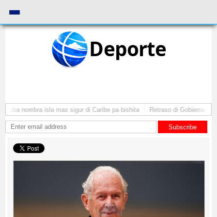
Deporte
Aruba nombra isla mas sigur di Caribe pa bishita
Retraso di Gobierno ta po
Subscribe