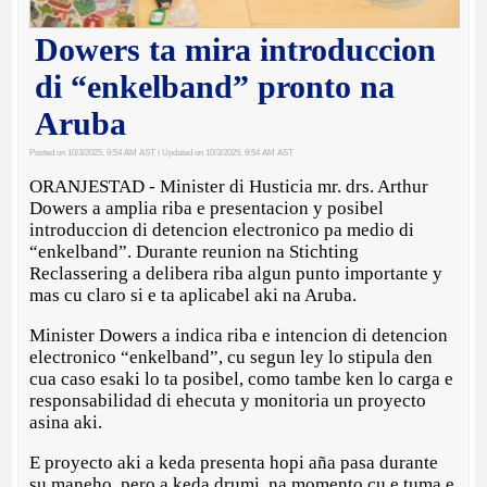
Dowers ta mira introduccion
di “enkelband” pronto na
Aruba
Posted on 10/3/2025, 9:54 AM AST
| Updated on 10/3/2025, 9:54 AM AST
ORANJESTAD - Minister di Husticia mr. drs. Arthur
Dowers a amplia riba e presentacion y posibel
introduccion di detencion electronico pa medio di
“enkelband”. Durante reunion na Stichting
Reclassering a delibera riba algun punto importante y
mas cu claro si e ta aplicabel aki na Aruba.
Minister Dowers a indica riba e intencion di detencion
electronico “enkelband”, cu segun ley lo stipula den
cua caso esaki lo ta posibel, como tambe ken lo carga e
responsabilidad di ehecuta y monitoria un proyecto
asina aki.
E proyecto aki a keda presenta hopi aña pasa durante
su maneho, pero a keda drumi, na momento cu e tuma e