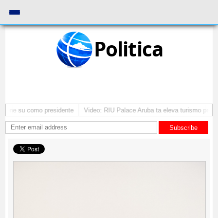
Politica
ntene su como presidente
Video: RIU Palace Aruba ta eleva turismo premi
Subscribe