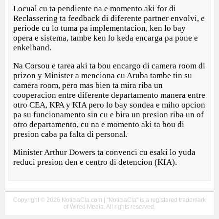
Locual cu ta pendiente na e momento aki for di
Reclassering ta feedback di diferente partner envolvi, e
periode cu lo tuma pa implementacion, ken lo bay
opera e sistema, tambe ken lo keda encarga pa pone e
enkelband.
Na Corsou e tarea aki ta bou encargo di camera room di
prizon y Minister a menciona cu Aruba tambe tin su
camera room, pero mas bien ta mira riba un
cooperacion entre diferente departamento manera entre
otro CEA, KPA y KIA pero lo bay sondea e miho opcion
pa su funcionamento sin cu e bira un presion riba un of
otro departamento, cu na e momento aki ta bou di
presion caba pa falta di personal.
Minister Arthur Dowers ta convenci cu esaki lo yuda
reduci presion den e centro di detencion (KIA).
Copyright © 2026 NoticiaCla.com | "NoticiaCla" is a registered trademark
of Wired Media. All rights reserved.