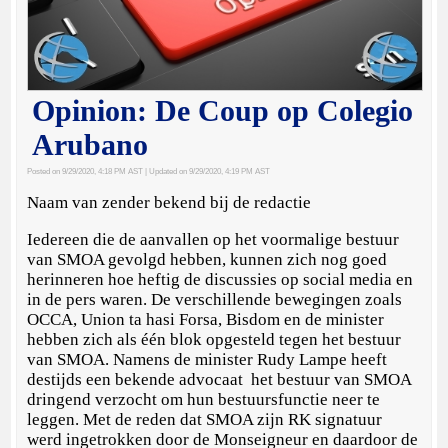
Opinion: De Coup op Colegio
Arubano
Posted on 9/29/2020, 4:18 PM AST
| Updated on 9/29/2020, 4:19 PM AST
Naam van zender bekend bij de redactie
Iedereen die de aanvallen op het voormalige bestuur
van SMOA gevolgd hebben, kunnen zich nog goed
herinneren hoe heftig de discussies op social media en
in de pers waren. De verschillende bewegingen zoals
OCCA, Union ta hasi Forsa, Bisdom en de minister
hebben zich als één blok opgesteld tegen het bestuur
van SMOA. Namens de minister Rudy Lampe heeft
destijds een bekende advocaat het bestuur van SMOA
dringend verzocht om hun bestuursfunctie neer te
leggen. Met de reden dat SMOA zijn RK signatuur
werd ingetrokken door de Monseigneur en daardoor de