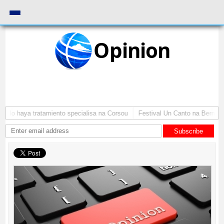
Opinion
 lo haya tratamiento specialisa na Corsou
Festival Un Canto na Bernadina
Subscribe