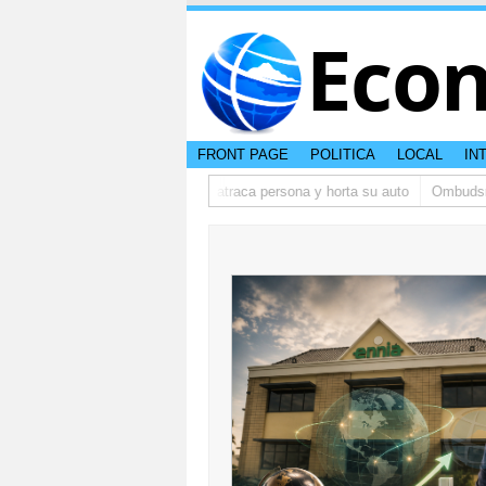
Eco
FRONT PAGE
POLITICA
LOCAL
IN
aumenta
Tres homber arma a atraca persona y horta su auto
Ombudsman 