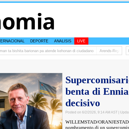
nomia
TERNACIONAL
DEPORTE
ANALISIS
LIVE
ta bishita barionan pa atende kehonan di ciudadano
Arends-Reyes(AVP): “
Supercomisar
benta di Ennia
decisivo
Posted on 6/2/2026, 9:14 AM AST
| Upda
WILLEMSTAD/ORANJESTAD – H
nombramento di un supercomisar