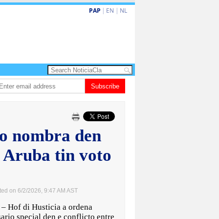
PAP
|
EN
|
NL
Hubentud mester sinti cu nan voz tin balor”
Subscribe
Encuesta di noticiacla: Con 
io nombra den
 Aruba tin voto
ted on 6/2/2026, 9:47 AM AST
of di Husticia a ordena
io special den e conflicto entre