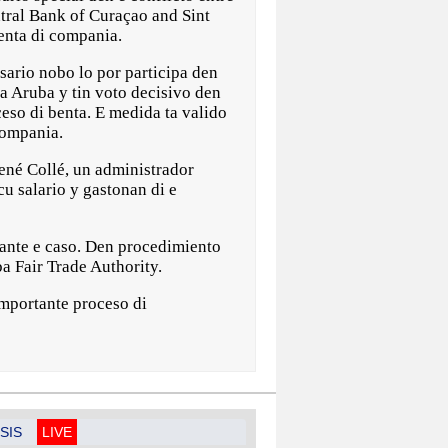
tral Bank of Curaçao and Sint
enta di compania.
sario nobo lo por participa den
a Aruba y tin voto decisivo den
ceso di benta. E medida ta valido
compania.
ené Collé, un administrador
u salario y gastonan di e
cante e caso. Den procedimiento
a Fair Trade Authority.
importante proceso di
SIS
LIVE