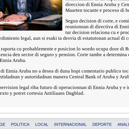
direccion di Ennia Aruba y Cen
Maarten tocante e proceso di b
Segun decision di corte, e comi
reunionnan di directiva di Enni
tur decision relaciona cu e pro
imiento legal, aun si esaki ta desvia di estatutonan actual di 
 raporta cu probablemente e posicion lo wordo ocupa door di R
encia den sector di seguro y pension. Corte tambe a determina c
 Ennia Aruba.
 di Ennia Aruba no a desea di duna hopi comentario publico to
 entidadnan y autoridadnan manera Central Bank of Aruba y Arub
pervision legal riba futuro di operacionnan di Ennia Aruba y e 
exto y potret cortesia Antiliaans Dagblad.
GE
POLITICA
LOCAL
INTERNACIONAL
DEPORTE
ANALI