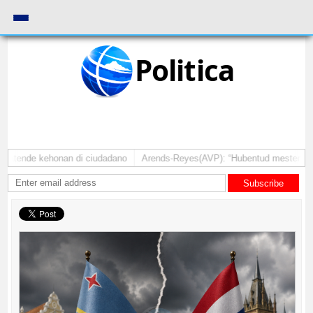
Politica
atende kehonan di ciudadano
Arends-Reyes(AVP): “Hubentud mester sinti c
Subscribe