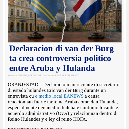
Declaracion di van der Burg
ta crea controversia politico
entre Aruba y Hulanda
Posted on 5/28/2026, 9:28 AM AST
| Updated on 5/28/2026, 10:21 AM AST
ORANJESTAD – Declaracionnan reciente di secretario
di estado hulandes Eric van der Burg durante un
entrevista cu
e medio local EANEWS
a causa
reaccionnan fuerte tanto na Aruba como den Hulanda,
especialmente den medio di debate continuo tocante e
acuerdo administrativo (OvA) y relacionnan dentro di
Reino Hulandes y e ley di reino HOFA.