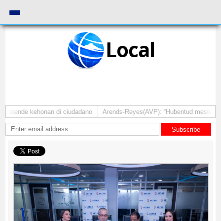
Local
a atende kehonan di ciudadano
Arends-Reyes(AVP): “Hubentud mester sinti
Subscribe