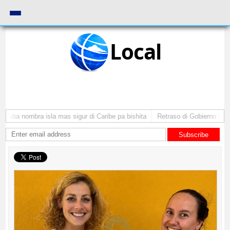
Local
Aruba nombra isla mas sigur di Caribe pa bishita
Retraso di Gobierno ta po
Subscribe