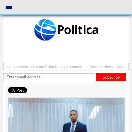
Politica
onan na sector priva na Aruba ta sigui aumenta
Tres homber arma a atraca
Subscribe