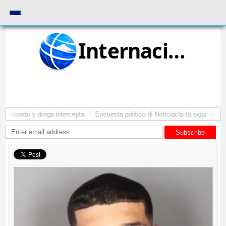
Internacional
a abordo y droga intercepta
Encuesta politico di Noticiacla ta sigui: ainda
Subscribe