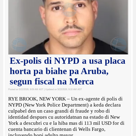
Ex-polis di NYPD a usa placa
horta pa biahe pa Aruba,
segun fiscal na Merca
Posted on 5/22/2026, 9:09 AM AST
| Updated on 5/22/2026, 9:10 AM AST
RYE BROOK, NEW YORK – Un ex-agente di polis di
NYPD (New York Police Department) a keda declara
culpabel den un caso grandi di fraude y robo di
identidad despues cu autoridatnan na estado di New
York a descubri cu e la hiba mas di 113 mil USD for di
cuenta bancario di clientenan di Wells Fargo,
incluyendo hopi adulto mayor.