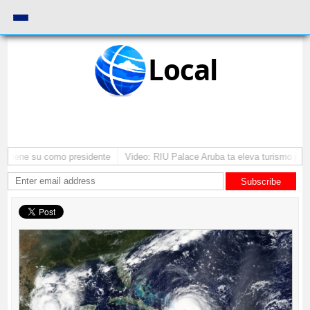
Local
mantene su como presidente
Video: RIU Palace Aruba ta eleva turismo pre
Subscribe