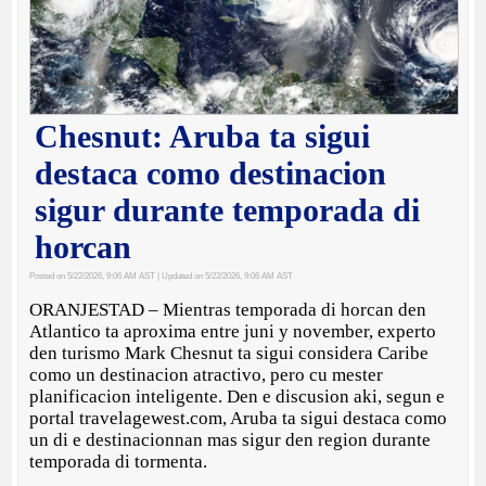
Chesnut: Aruba ta sigui
destaca como destinacion
sigur durante temporada di
horcan
Posted on 5/22/2026, 9:06 AM AST
| Updated on 5/22/2026, 9:06 AM AST
ORANJESTAD – Mientras temporada di horcan den
Atlantico ta aproxima entre juni y november, experto
den turismo Mark Chesnut ta sigui considera Caribe
como un destinacion atractivo, pero cu mester
planificacion inteligente. Den e discusion aki, segun e
portal travelagewest.com, Aruba ta sigui destaca como
un di e destinacionnan mas sigur den region durante
temporada di tormenta.