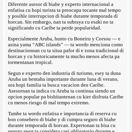
Diferente asesor di biahe y experto internacional a
enfatisa cu hopi turista ta preocupa tocante mal tempo
y posible interrupcion di biahe durante temporada di
horcan. Sin embargo, nan ta subraya cu esaki no ta
significando cu Caribe ta perde popularidad.
Especialmente Aruba, hunto cu Boneiru y Corsou — e
asina yama “ABC islands” — ta wordo menciona como
destinacionnan cu ta situa pafor di e zona tradicional di
horcan y cu historicamente ta mucho menos afecta pa
tormentanan tropical.
Segun e experto den industria di turismo, esey ta duna
Aruba un bentaha importante durante luna di verano,
ora hopi familia ta busca vacacion den Caribe.
Asesornan ta indica cu Aruba ta continua siendo un
opcion popular pa bishitantenan cu kier disfruta Caribe
cu menos riesgo di mal tempo extremo.
Tambe ta wordo enfatisa e importancia di reserva cu
bon consehero di biahe y di cumpra seguro di biahe
durante temporada di horcan. Expertonan ta bisa cu
seguro awor ta considera casi obligatorio durante e