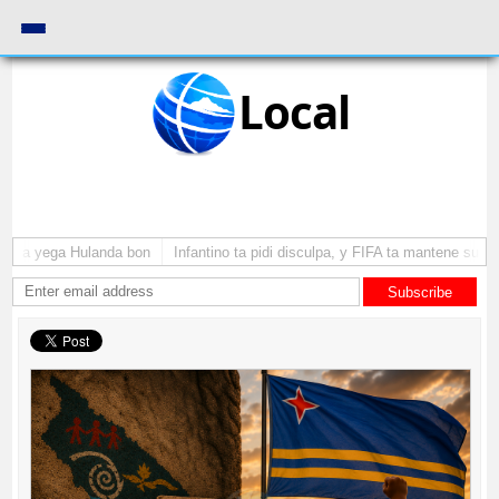
Local
ba a yega Hulanda bon
Infantino ta pidi disculpa, y FIFA ta mantene su co
Subscribe