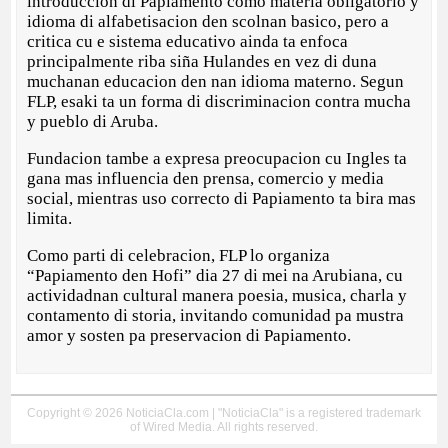
introduccion di Papiamento como materia obligatorio y
idioma di alfabetisacion den scolnan basico, pero a
critica cu e sistema educativo ainda ta enfoca
principalmente riba siña Hulandes en vez di duna
muchanan educacion den nan idioma materno. Segun
FLP, esaki ta un forma di discriminacion contra mucha
y pueblo di Aruba.
Fundacion tambe a expresa preocupacion cu Ingles ta
gana mas influencia den prensa, comercio y media
social, mientras uso correcto di Papiamento ta bira mas
limita.
Como parti di celebracion, FLP lo organiza
“Papiamento den Hofi” dia 27 di mei na Arubiana, cu
actividadnan cultural manera poesia, musica, charla y
contamento di storia, invitando comunidad pa mustra
amor y sosten pa preservacion di Papiamento.
Copyright © 2026 NoticiaCla.com | "NoticiaCla" is a registered trademark
of Wired Media. All rights reserved.