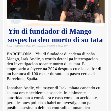
Yiu di fundador di Mango
sospecha den morto di su tata
Posted on 5/19/2026, 9:57 AM AST
| Updated on 5/19/2026, 11:02 AM AST
BARCELONA – Yiu di fundador di cadena di paña
Mango, Isak Andic, a wordo deteni pa interrogacion
den investigacion tocante morto di su tata. E
empresario a fayece na 2024 despues cu e la cai for di
un baranca di 100 meter durante un paseo cerca di
Barcelona, Spaña.
Jonathan Andic, yiu mayor di Isak, tabata canando cu
su tata ora e accidente a socede. Inicialmente,
autoridadnan a considera e caso como un accidente,
pero despues policia a habri un investigacion pa
posible asesinato debi na contradiccionnan den