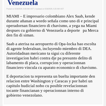
Venezuela
Posted on 5/18/2026, 6:08 AM AST
| Updated on 5/18/2026, 6:35 AM AST
MIAMI – E impresario colombiano Alex Saab, kende
durante añanan a wordo señala como uno di e principal
operadornan financiero di chavismo, a yega na Miami
despues cu gobierno di Venezuela a deporte pa Merca
den fin di siman.
Saab a aterisa na aeropuerto di Opa-locka bao escolta
di agente federalnan, incluyendo miembro di DEA.
Autoridadnan mericano ta sigui cu diferente
investigacion habri contra dje pa presunto delito di
labamento di placa, corrupcion y operacionnan
financiero vincula cu aparato economico di chavismo.
E deportacion ta representa un buelta importante den
relacion entre Washington y Caracas y por habri un
capitulo hudicial nobo cu posible revelacionnan
tocante financianan y operacionnan interno di
gobierno venezolano.