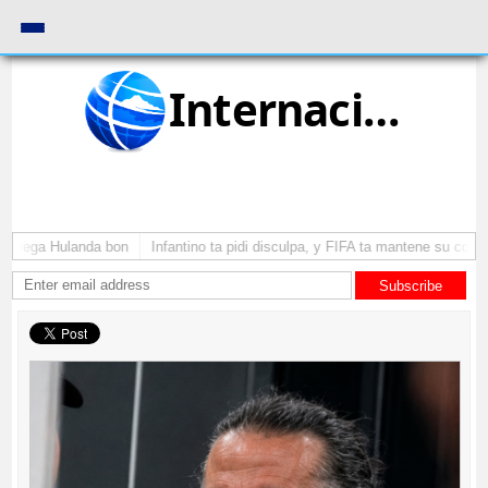
Internacional
a yega Hulanda bon
Infantino ta pidi disculpa, y FIFA ta mantene su como p
Subscribe