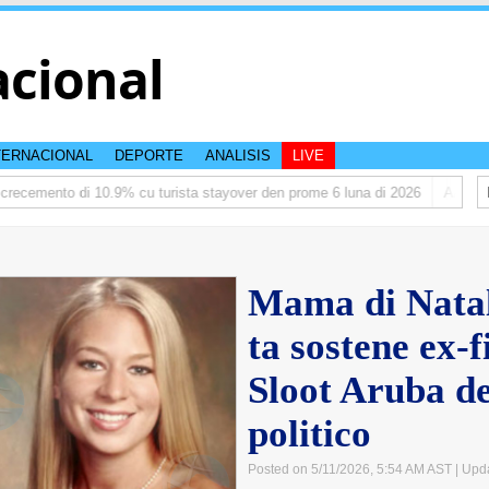
acional
TERNACIONAL
DEPORTE
ANALISIS
LIVE
recemento di 10.9% cu turista stayover den prome 6 luna di 2026
AAA: Aru
Mama di Nata
ta sostene ex-f
Sloot Aruba d
politico
Posted on 5/11/2026, 5:54 AM AST
| Upd