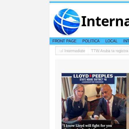
Intern
FRONT PAGE
POLITICA
LOCAL
IN
ublica Checo y avansa den Mundial Intermediate
TTW:Aruba ta registra c