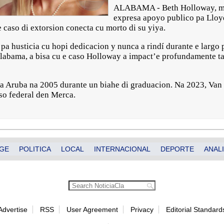
ALABAMA - Beth Holloway, ma
expresa apoyo publico pa Lloyd 
 caso di extorsion conecta cu morto di su yiya.
a husticia cu hopi dedicacion y nunca a rindí durante e largo p
 Alabama, a bisa cu e caso Holloway a impact’e profundamente 
 Aruba na 2005 durante un biahe di graduacion. Na 2023, Van d
so federal den Merca.
GE
POLITICA
LOCAL
INTERNACIONAL
DEPORTE
ANALI
Advertise
RSS
User Agreement
Privacy
Editorial Standard