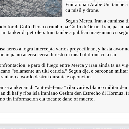
Emiratonan Arabe Uni tambe a r
cu misil y drone.
Segun Merca, Iran a cuminsa tir
endo for di Golfo Persico rumbo pa Golfo di Oman. Iran, pa su b
 un tanker di petroleo. Iran tambe a publica imagennan cu segun
 aereo a logra intercepta varios proyectilnan, y hasta awor no 
an pa no acerca cerca di resto di misil of drone cu a cai.
onfrontacion, e paro di fuego entre Merca y Iran ainda ta na vigo
cano “solamente un tiki caricia.” Segun dje, e barconan militar
iraniano a wordo destrui durante e operacion.
lansa atakenan di “auto-defensa” riba varios blanco militar den
an di haf y riba isla iraniano Qeshm den Estrecho di Hormuz. Ir
 no tin informacion cla tocante dano of muerto.