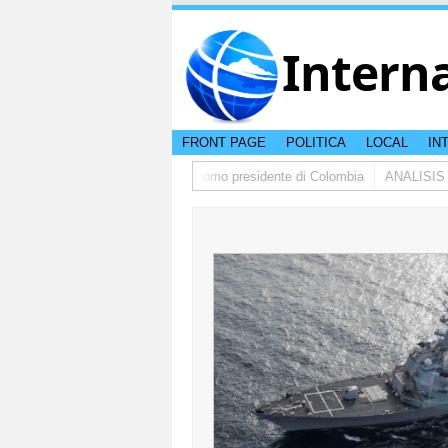
Intern
FRONT PAGE
POLITICA
LOCAL
IN
do de la Espriella a huramenta como presidente di Colombia
ANALISIS |Pak