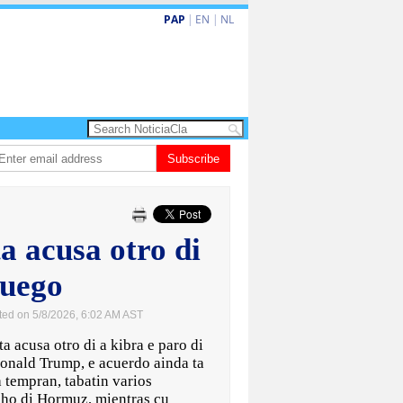
PAP
|
EN
|
NL
 amplia ayudo financiero pa famianan cu menos recurso
Subscribe
CISI: Aruba nombra
a acusa otro di
fuego
ted on 5/8/2026, 6:02 AM AST
acusa otro di a kibra e paro di
onald Trump, e acuerdo ainda ta
 tempran, tabatin varios
cho di Hormuz, mientras cu