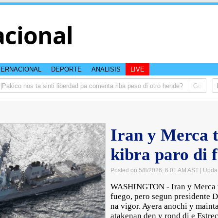
acional
TERNACIONAL
DEPORTE
ANALISIS
LIVE
ico nos ta sinti liberdad pa comenta riba peso di otro hende?
Gobierno ta
Iran y Merca t
kibra paro di 
Posted on 5/8/2026, 6:01 AM AST
| Upda
WASHINGTON - Iran y Merca ta 
fuego, pero segun presidente D
na vigor. Ayera anochi y mainta
atakenan den y rond di e Estre