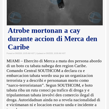
Atrobe mortonan a cay
durante accion di Merca den
Caribe
Posted on 5/6/2026, 10:05 AM AST
| Updated on 5/6/2026, 10:06 AM AST
MIAMI – Ehercito di Merca a mata dos persona abordo
di un boto cu tabata nabega den region Caribe.
Comando Central SOUTHCOM a declara cu e
embarcacion tabata wordo usa pa un organizacion
terrorista y a describi e personanan morto como
“narco-terroristanan”. Segun SOUTHCOM, e boto
tabata riba un ruta conoci pa trafico di droga y e
tripulantenan tabata involvi den comercio ilegal di
droga. Autoridadnan ainda no a revela nacionalidad di
e victimanan ni e locacion exacto unda e incidente a