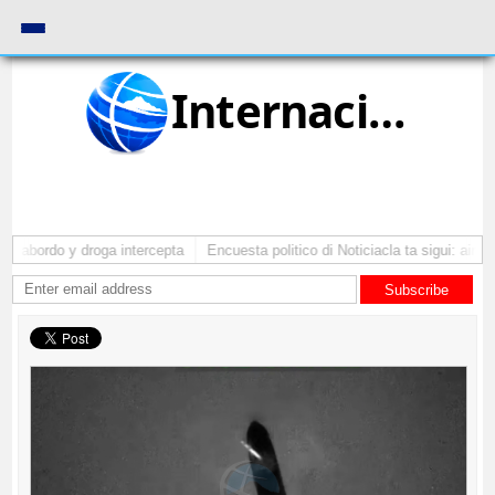
Internacional
a abordo y droga intercepta
Encuesta politico di Noticiacla ta sigui: ainda
Subscribe