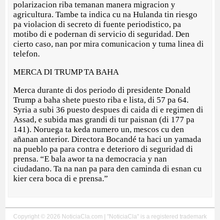
polarizacion riba temanan manera migracion y
agricultura. Tambe ta indica cu na Hulanda tin riesgo
pa violacion di secreto di fuente periodistico, pa
motibo di e podernan di servicio di seguridad. Den
cierto caso, nan por mira comunicacion y tuma linea di
telefon.
MERCA DI TRUMP TA BAHA
Merca durante di dos periodo di presidente Donald
Trump a baha shete puesto riba e lista, di 57 pa 64.
Syria a subi 36 puesto despues di caida di e regimen di
Assad, e subida mas grandi di tur paisnan (di 177 pa
141). Noruega ta keda numero un, mescos cu den
añanan anterior. Directora Bocandé ta haci un yamada
na pueblo pa para contra e deterioro di seguridad di
prensa. “E bala awor ta na democracia y nan
ciudadano. Ta na nan pa para den caminda di esnan cu
kier cera boca di e prensa.”
Copyright © 2026 NoticiaCla.com | "NoticiaCla" is a registered trademark