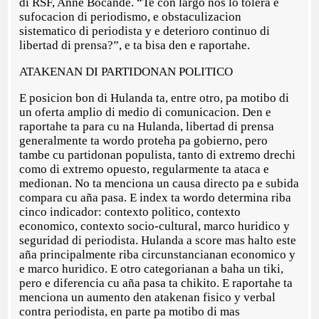
di RSF, Anne Bocandé. “Te con largo nos lo tolera e
sufocacion di periodismo, e obstaculizacion
sistematico di periodista y e deterioro continuo di
libertad di prensa?”, e ta bisa den e raportahe.
ATAKENAN DI PARTIDONAN POLITICO
E posicion bon di Hulanda ta, entre otro, pa motibo di
un oferta amplio di medio di comunicacion. Den e
raportahe ta para cu na Hulanda, libertad di prensa
generalmente ta wordo proteha pa gobierno, pero
tambe cu partidonan populista, tanto di extremo drechi
como di extremo opuesto, regularmente ta ataca e
medionan. No ta menciona un causa directo pa e subida
compara cu aña pasa. E index ta wordo determina riba
cinco indicador: contexto politico, contexto
economico, contexto socio-cultural, marco huridico y
seguridad di periodista. Hulanda a score mas halto este
aña principalmente riba circunstancianan economico y
e marco huridico. E otro categorianan a baha un tiki,
pero e diferencia cu aña pasa ta chikito. E raportahe ta
menciona un aumento den atakenan fisico y verbal
contra periodista, en parte pa motibo di mas