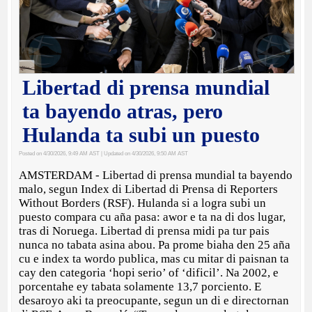
Libertad di prensa mundial
ta bayendo atras, pero
Hulanda ta subi un puesto
Posted on 4/30/2026, 9:49 AM AST
| Updated on 4/30/2026, 9:50 AM AST
AMSTERDAM - Libertad di prensa mundial ta bayendo
malo, segun Index di Libertad di Prensa di Reporters
Without Borders (RSF). Hulanda si a logra subi un
puesto compara cu aña pasa: awor e ta na di dos lugar,
tras di Noruega. Libertad di prensa midi pa tur pais
nunca no tabata asina abou. Pa prome biaha den 25 aña
cu e index ta wordo publica, mas cu mitar di paisnan ta
cay den categoria ‘hopi serio’ of ‘dificil’. Na 2002, e
porcentahe ey tabata solamente 13,7 porciento. E
desaroyo aki ta preocupante, segun un di e directornan