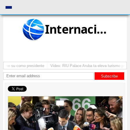
Internacional
antene su como presidente
Video: RIU Palace Aruba ta eleva turismo premi
Subscribe