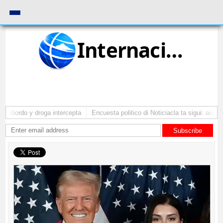
Internacional
abordo y droga intercepta
Encuesta politico di Noticiacla ta sigui: ainda t
Subscribe