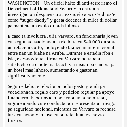
WASHINGTON – Un oficial halto di anti-terrorismo di
Department of Homeland Security ta enfrenta
investigacion despues cu su ex-novio a acus’e di us’e
como “sugar daddy” y gasta decenas di miles di dollar
pa mantene un estilo di bida luhoso.
E caso ta involucra Julia Varvaro, un funcionaria joven
cu, segun acusacionnan, a ricibi te cu $40.000 durante
un relacion corto, incluyendo biahenan internacional –
entre nan un biahe na Aruba. Durante e estadia riba e
isla, e ex-novio ta afirma cu Varvaro no tabata
satisfecho cu e hotel na beach y a insisti pa cambia pa
un hotel mas luhoso, aumentando e gastonan
significativamente.
Segun e keho, e relacion a inclui gasto grandi pa
vacacionnan, regalo caro y peticion regular pa apoyo
financiero. E ex-novio a presenta un keho oficial,
argumentando cu e conducta por representa un riesgo
pa seguridad nacional, mientras cu Varvaro ta rechasa
tur acusacion y ta bisa cu ta trata di un ex-novio
frustra.