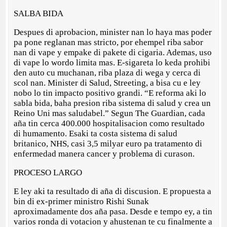
SALBA BIDA
Despues di aprobacion, minister nan lo haya mas poder
pa pone reglanan mas stricto, por ehempel riba sabor
nan di vape y empake di pakete di cigaria. Ademas, uso
di vape lo wordo limita mas. E-sigareta lo keda prohibi
den auto cu muchanan, riba plaza di wega y cerca di
scol nan. Minister di Salud, Streeting, a bisa cu e ley
nobo lo tin impacto positivo grandi. “E reforma aki lo
sabla bida, baha presion riba sistema di salud y crea un
Reino Uni mas saludabel.” Segun The Guardian, cada
aña tin cerca 400.000 hospitalisacion como resultado
di humamento. Esaki ta costa sistema di salud
britanico, NHS, casi 3,5 milyar euro pa tratamento di
enfermedad manera cancer y problema di curason.
PROCESO LARGO
E ley aki ta resultado di aña di discusion. E propuesta a
bin di ex-primer ministro Rishi Sunak
aproximadamente dos aña pasa. Desde e tempo ey, a tin
varios ronda di votacion y ahustenan te cu finalmente a