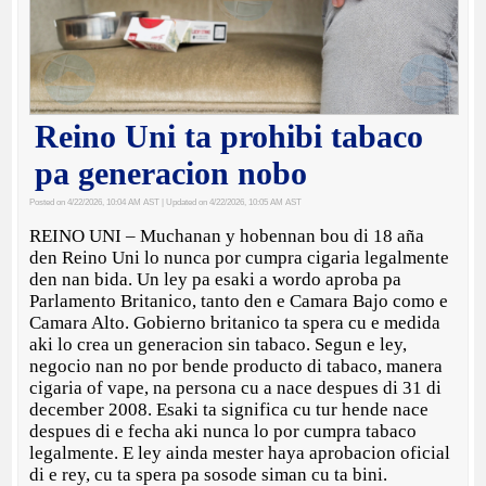
Reino Uni ta prohibi tabaco
pa generacion nobo
Posted on 4/22/2026, 10:04 AM AST
| Updated on 4/22/2026, 10:05 AM AST
REINO UNI – Muchanan y hobennan bou di 18 aña
den Reino Uni lo nunca por cumpra cigaria legalmente
den nan bida. Un ley pa esaki a wordo aproba pa
Parlamento Britanico, tanto den e Camara Bajo como e
Camara Alto. Gobierno britanico ta spera cu e medida
aki lo crea un generacion sin tabaco. Segun e ley,
negocio nan no por bende producto di tabaco, manera
cigaria of vape, na persona cu a nace despues di 31 di
december 2008. Esaki ta significa cu tur hende nace
despues di e fecha aki nunca lo por cumpra tabaco
legalmente. E ley ainda mester haya aprobacion oficial
di e rey, cu ta spera pa sosode siman cu ta bini.