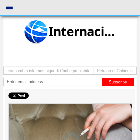
Internacional
Aruba nombra isla mas sigur di Caribe pa bishita
Retraso di Gobierno ta po
Subscribe