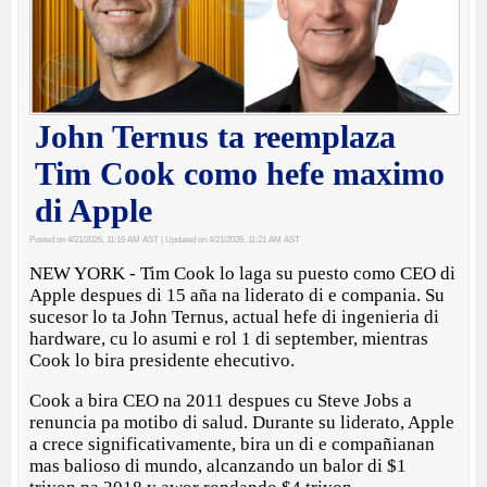
John Ternus ta reemplaza
Tim Cook como hefe maximo
di Apple
Posted on 4/21/2026, 11:16 AM AST
| Updated on 4/21/2026, 11:21 AM AST
NEW YORK - Tim Cook lo laga su puesto como CEO di
Apple despues di 15 aña na liderato di e compania. Su
sucesor lo ta John Ternus, actual hefe di ingenieria di
hardware, cu lo asumi e rol 1 di september, mientras
Cook lo bira presidente ehecutivo.
Cook a bira CEO na 2011 despues cu Steve Jobs a
renuncia pa motibo di salud. Durante su liderato, Apple
a crece significativamente, bira un di e compañianan
mas balioso di mundo, alcanzando un balor di $1