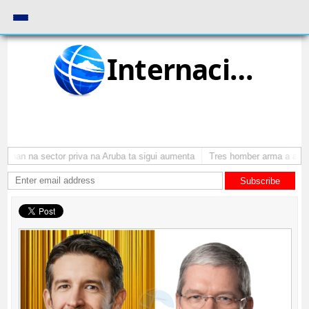
Internacional
onan na sector priva na Aruba ta sigui aumenta
Tres homber arma a atraca
Subscribe