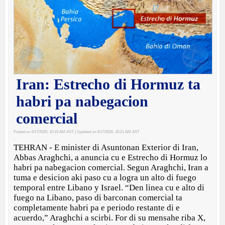
Iran: Estrecho di Hormuz ta
habri pa nabegacion
comercial
Posted on 4/17/2026, 10:19 AM AST
| Updated on 4/17/2026, 10:21 AM AST
TEHRAN - E minister di Asuntonan Exterior di Iran,
Abbas Araghchi, a anuncia cu e Estrecho di Hormuz lo
habri pa nabegacion comercial. Segun Araghchi, Iran a
tuma e desicion aki paso cu a logra un alto di fuego
temporal entre Libano y Israel. “Den linea cu e alto di
fuego na Libano, paso di barconan comercial ta
completamente habri pa e periodo restante di e
acuerdo,” Araghchi a scirbi. For di su mensahe riba X,