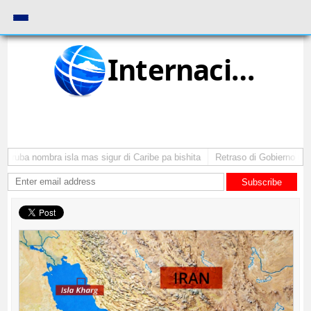
Internacional
Aruba nombra isla mas sigur di Caribe pa bishita
Retraso di Gobierno ta po
Subscribe