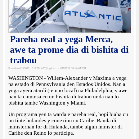
Pareha real a yega Merca,
awe ta prome dia di bishita di
trabou
Posted on 4/13/2026, 10:14 AM AST
| Updated on 4/13/2026, 10:14 AM AST
WASHINGTON - Willem-Alexander y Maxima a yega
na estado di Pennsylvania den Estados Unidos. Nan a
yega ayera atardi (tempo local) na Philadelphia, y awe
nan ta cuminsa cu un bishita di trabou unda nan lo
bishita tambe Washington y Miami.
Un programa yen ta warda e pareha real, hopi biaha cu
un tinte hulandes y conexion cu Caribe. Banda di
ministernan for di Hulanda, tambe algun minister di
Caribe den Reino lo participa.