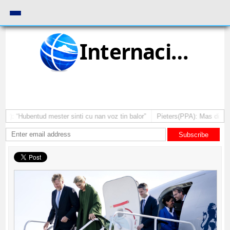
Internacional
): “Hubentud mester sinti cu nan voz tin balor”
Pieters(PPA): Mas di un 
Subscribe