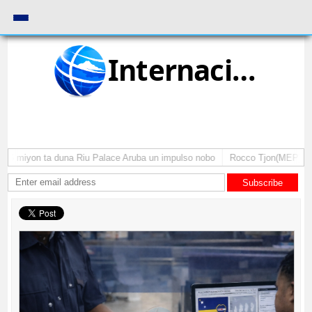
Internacional
 miyon ta duna Riu Palace Aruba un impulso nobo
Rocco Tjon(MEP): Gobie
Subscribe