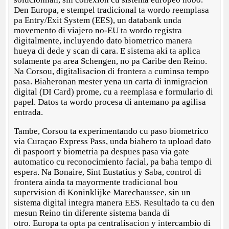
Den Europa, e stempel tradicional ta wordo reemplasa
pa Entry/Exit System (EES), un databank unda
movemento di viajero no-EU ta wordo registra
digitalmente, incluyendo dato biometrico manera
hueya di dede y scan di cara. E sistema aki ta aplica
solamente pa area Schengen, no pa Caribe den Reino.
Na Corsou, digitalisacion di frontera a cuminsa tempo
pasa. Biaheronan mester yena un carta di inmigracion
digital (DI Card) prome, cu a reemplasa e formulario di
papel. Datos ta wordo procesa di antemano pa agilisa
entrada.
Tambe, Corsou ta experimentando cu paso biometrico
via Curaçao Express Pass, unda biahero ta upload dato
di paspoort y biometria pa despues pasa via gate
automatico cu reconocimiento facial, pa baha tempo di
espera. Na Bonaire, Sint Eustatius y Saba, control di
frontera ainda ta mayormente tradicional bou
supervision di Koninklijke Marechaussee, sin un
sistema digital integra manera EES. Resultado ta cu den
mesun Reino tin diferente sistema banda di
otro. Europa ta opta pa centralisacion y intercambio di