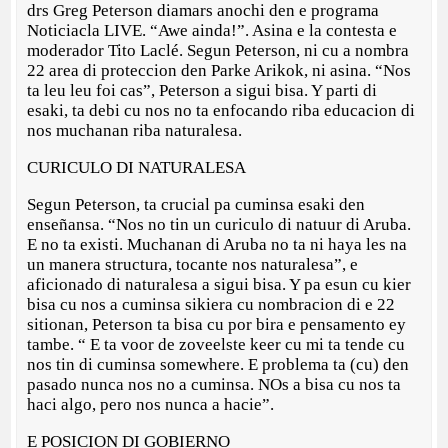
drs Greg Peterson diamars anochi den e programa
Noticiacla LIVE. “Awe ainda!”. Asina e la contesta e
moderador Tito Laclé. Segun Peterson, ni cu a nombra
22 area di proteccion den Parke Arikok, ni asina. “Nos
ta leu leu foi cas”, Peterson a sigui bisa. Y parti di
esaki, ta debi cu nos no ta enfocando riba educacion di
nos muchanan riba naturalesa.
CURICULO DI NATURALESA
Segun Peterson, ta crucial pa cuminsa esaki den
enseñansa. “Nos no tin un curiculo di natuur di Aruba.
E no ta existi. Muchanan di Aruba no ta ni haya les na
un manera structura, tocante nos naturalesa”, e
aficionado di naturalesa a sigui bisa. Y pa esun cu kier
bisa cu nos a cuminsa sikiera cu nombracion di e 22
sitionan, Peterson ta bisa cu por bira e pensamento ey
tambe. “ E ta voor de zoveelste keer cu mi ta tende cu
nos tin di cuminsa somewhere. E problema ta (cu) den
pasado nunca nos no a cuminsa. NOs a bisa cu nos ta
haci algo, pero nos nunca a hacie”.
E POSICION DI GOBIERNO