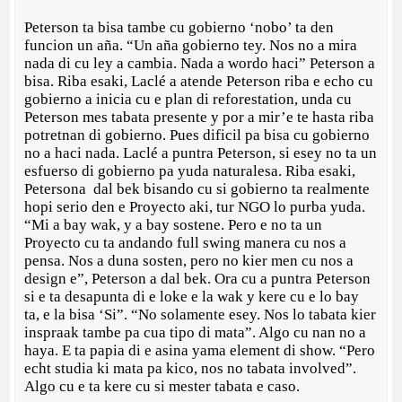
Peterson ta bisa tambe cu gobierno ‘nobo’ ta den
funcion un aña. “Un aña gobierno tey. Nos no a mira
nada di cu ley a cambia. Nada a wordo haci” Peterson a
bisa. Riba esaki, Laclé a atende Peterson riba e echo cu
gobierno a inicia cu e plan di reforestation, unda cu
Peterson mes tabata presente y por a mir’e te hasta riba
potretnan di gobierno. Pues dificil pa bisa cu gobierno
no a haci nada. Laclé a puntra Peterson, si esey no ta un
esfuerso di gobierno pa yuda naturalesa. Riba esaki,
Petersona dal bek bisando cu si gobierno ta realmente
hopi serio den e Proyecto aki, tur NGO lo purba yuda.
“Mi a bay wak, y a bay sostene. Pero e no ta un
Proyecto cu ta andando full swing manera cu nos a
pensa. Nos a duna sosten, pero no kier men cu nos a
design e”, Peterson a dal bek. Ora cu a puntra Peterson
si e ta desapunta di e loke e la wak y kere cu e lo bay
ta, e la bisa ‘Si”. “No solamente esey. Nos lo tabata kier
inspraak tambe pa cua tipo di mata”. Algo cu nan no a
haya. E ta papia di e asina yama element di show. “Pero
echt studia ki mata pa kico, nos no tabata involved”.
Algo cu e ta kere cu si mester tabata e caso.