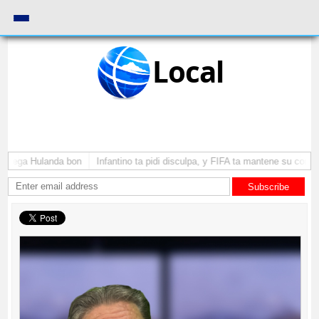
Local
a yega Hulanda bon
Infantino ta pidi disculpa, y FIFA ta mantene su como p
Subscribe