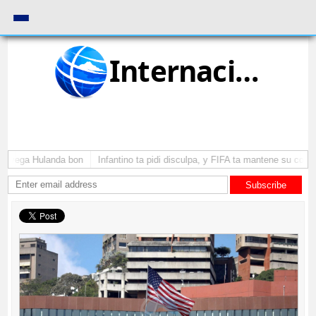
Internacional
 a yega Hulanda bon
Infantino ta pidi disculpa, y FIFA ta mantene su como 
Subscribe