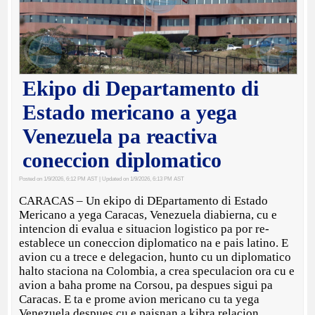
Ekipo di Departamento di
Estado mericano a yega
Venezuela pa reactiva
coneccion diplomatico
Posted on 1/9/2026, 6:12 PM AST
| Updated on 1/9/2026, 6:13 PM AST
CARACAS – Un ekipo di DEpartamento di Estado
Mericano a yega Caracas, Venezuela diabierna, cu e
intencion di evalua e situacion logistico pa por re-
establece un coneccion diplomatico na e pais latino. E
avion cu a trece e delegacion, hunto cu un diplomatico
halto staciona na Colombia, a crea speculacion ora cu e
avion a baha prome na Corsou, pa despues sigui pa
Caracas. E ta e prome avion mericano cu ta yega
Venezuela despues cu e paisnan a kibra relacion